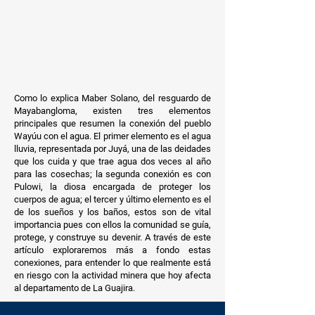
agresión. Hoy, la mujer y el pueblo Wayúu
resiste y se enfrenta a este monstruo que
llegó de manera tormentosa a sus
territorios.
Como lo explica Maber Solano, del resguardo de
Mayabangloma, existen tres elementos
principales que resumen la conexión del pueblo
Wayúu con el agua. El primer elemento es el agua
lluvia, representada por Juyá, una de las deidades
que los cuida y que trae agua dos veces al año
para las cosechas; la segunda conexión es con
Pulowi, la diosa encargada de proteger los
cuerpos de agua; el tercer y último elemento es el
de los sueños y los baños, estos son de vital
importancia pues con ellos la comunidad se guía,
protege, y construye su devenir. A través de este
artículo exploraremos más a fondo estas
conexiones, para entender lo que realmente está
en riesgo con la actividad minera que hoy afecta
al departamento de La Guajira.