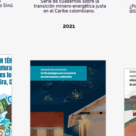
s
Serie de cuadernos sobre la
o Sinú
transición minero-energética justa
¿Po
en el Caribe colombiano.
dil
2021