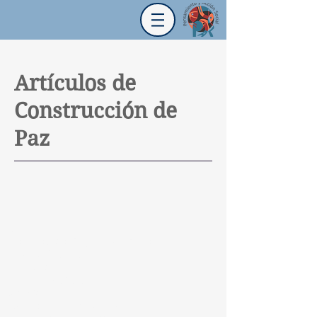
Artículos de
Construcción de
Paz
Dirección:
Diagonal 42a # 19 - 17 / Oficina 201
Bogotá, Colombia
Teléfono:
751 88 14
/
320 01 17
Correos:
administracion@pas.org.co