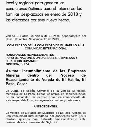
local y regional para generar las
condiciones óptimas para el retorno de las
familias desplazadas en enero de 2018 y
las afectadas por este nuevo hecho.
Vereda El Hatillo, Municipio de El Paso, departamento del
Cesar, Colombia. Noviembre 12 de 2019.
COMUNICADO DE LA COMUNIDAD DE EL HATILLO A LA
COMUNIDAD INTERNACIONAL
HONORABLES REPRESENTANTES
FORO DE NACIONES UNIDAS SOBRE EMPRESAS Y
DERECHOS HUMANOS
GINEBRA, SUIZA
Asunto:
Incumplimiento de las Empresas
Mineras dentro del Proceso de
Reasentamiento de Vereda de El Hatillo,
El
Paso, Cesar.
La Junta de Acción Comunal de la
v
ereda El Hatillo,
m
unicipio de El Paso, Cesar, Colombia, en representación
de su
c
omunidad, se permite poner en conocimiento de
este respetable Foro, los siguientes hechos y
peticiones
.
ANTECEDENTES:
La Vereda de El Hatillo del Municipio de El Paso (Cesar), es
una comunidad rural integrada por
d
oscient
a
s siete (207)
familias, quienes han habitado tradicionalmente
este
territorio desde comienzos del Siglo XX.