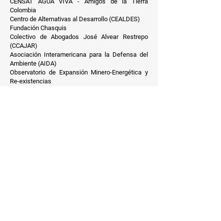
CENSAT AGUA VIVA - Amigos de la Tierra
Colombia
Centro de Alternativas al Desarrollo (CEALDES)
Fundación Chasquis
Colectivo de Abogados José Alvear Restrepo
(CCAJAR)
Asociación Interamericana para la Defensa del
Ambiente (AIDA)
Observatorio de Expansión Minero-Energética y
Re-existencias
Grupo Derecho y Política Ambiental Universidad
Nacional de Colombia
Asociación MINGA
Proceso de Comunidades Negras (PCN)
Centro de Investigación y Educación Popular -
Programa por la Paz (Cinep-PPP)
Comité Cívico por los Derechos Humanos del
Meta (CCDHM)
Comisión Intereclesial de Justicia y Paz Red de
Comunidades Construyendo Paz en Colombia
(CONPAZ)
Corporación de Apoyo a las Comunidades
Populares (CODACOP)
Movimiento Social en defensa de los Ríos
Sogamoso y Chucuri