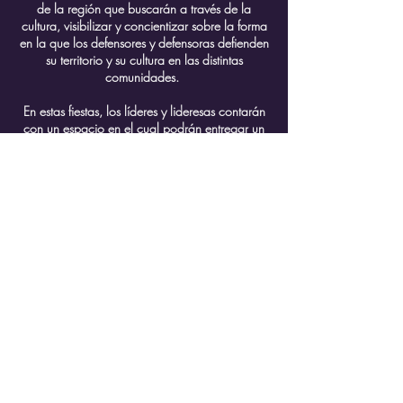
de la región que buscarán a través de la
cultura, visibilizar y concientizar sobre la forma
en la que los defensores y defensoras defienden
su territorio y su cultura en las distintas
comunidades.
En estas fiestas, los líderes y lideresas contarán
con un espacio en el cual podrán entregar un
mensaje (discurso) a los asistentes. Por otro
lado, se incentivará a la gente a dejar mensajes
de apoyo a los líderes y líderesas a través de
tarjetas y en videos.
La llegada a las fiestas en balsadas (forma
tradicional de recorrido masivo) de los líderes y
lideresas con pancartas, mensajes e imágenes
tendrá un impacto visual que esperamos
trascienda y llegue a la prensa nacional e
internacional.
Las fiestas estarán decoradas con las imágenes
de la campaña, sonarán las décimas y se verán
los productos audiovisuales que construimos en
el camino.