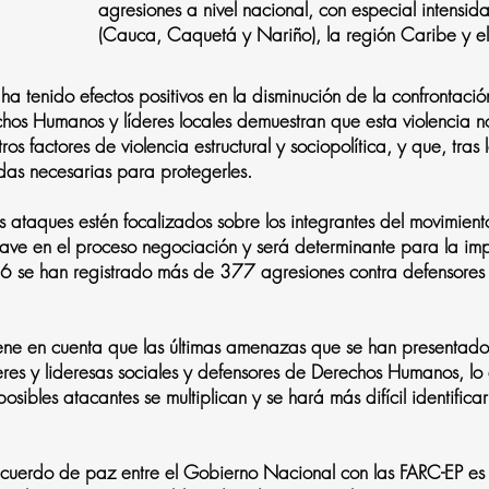
agresiones a nivel nacional, con especial intensid
(Cauca, Caquetá y Nariño), la región Caribe y 
 ha tenido efectos positivos en la disminución de la confrontac
hos Humanos y líderes locales demuestran que esta violencia 
tros factores de violencia estructural y sociopolítica, y que, tra
das necesarias para protegerles.
 ataques estén focalizados sobre los integrantes del movimiento
 clave en el proceso negociación y será determinante para la i
016 se han registrado más de 377 agresiones contra defensores 
iene en cuenta que las últimas amenazas que se han presentado
eres y lideresas sociales y defensores de Derechos Humanos, lo
sibles atacantes se multiplican y se hará más difícil identificar 
cuerdo de paz entre el Gobierno Nacional con las FARC-EP es 