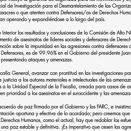
ial de Investigación para el Desmantelamiento de las Organiz
sacres o que atenten contra Defensores/as de Derechos Huma
núan operando y expandiéndose a lo largo del país.
 Interior los resultados y conclusiones de la Comisión de Alto N
remento de asesinatos de líderes sociales y defensores de Dere
tención sobre la impunidad en las agresiones contra defensore
 Defensores, es de 99.96% en el Gobierno del presidente Juan
n presentando ataques y amenazas.
iscalía General, avanzar con prontitud en las investigaciones pa
 la justicia a los autores materiales e intelectuales de las amen
os a la Unidad Especial de la Fiscalía, creada para casos de 
den prioridad a los asesinatos en el suroccidente y las amenaz
cuerdo de paz firmado por el Gobierno y las FARC, e insistimos
ntación oportuna y efectiva de lo acordado; pero creemos que 
de Derechos Humanos, como el actual, hay que redoblar los esfu
una paz estable y definitiva. ¡Es imperativo que cesen las agre