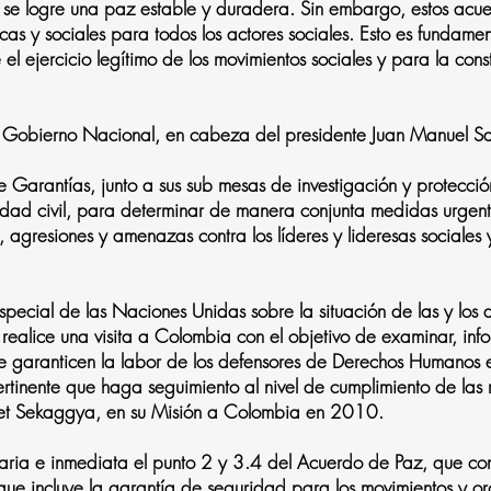
 se logre una paz estable y duradera. Sin embargo, estos acu
s y sociales para todos los actores sociales. Esto es fundament
l ejercicio legítimo de los movimientos sociales y para la cons
 al Gobierno Nacional, en cabeza del presidente Juan Manuel Sa
 Garantías, junto a sus sub mesas de investigación y protecci
iedad civil, para determinar de manera conjunta medidas urgent
 agresiones y amenazas contra los líderes y lideresas sociales 
r Especial de las Naciones Unidas sobre la situación de las y lo
realice una visita a Colombia con el objetivo de examinar, in
 garanticen la labor de los defensores de Derechos Humanos e
rtinente que haga seguimiento al nivel de cumplimiento de la
ret Sekaggya, en su Misión a Colombia en 2010.
aria e inmediata el punto 2 y 3.4 del Acuerdo de Paz, que co
ue incluye la garantía de seguridad para los movimientos y org