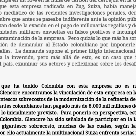
ticipa en un 33% en la mina de carbón del Cerrejón en la G
que esta empresa radicada en Zug, Suiza, había manej
 mediático de las recientes investigaciones penales, de
re que antes se paseaba indiferente ante la opinión públi
an desde la evasión en el pago de millonarias regalías y 
nidades militares envueltas en falsos positivos e incum
ntaminación de la empresa. Pero quizás lo que más ha sor
cisión de demandar al Estado colombiano por imponerl
lías. La demanda supone el primer litigio internacional
a la inversión, pero más allá de esto, es un caso que 
l país, examinar sus actores y reflexionar sobre los desa
 que ha tenido Colombia con esta empresa no es nec
Glencore
encontramos la vinculación de esta empresa en la
antescos sobrecostos de la modernización de la refinería d
uyentes colombianos han pagado más de 8.000 mil millones 
e lo inicialmente previsto. Para ponerlo en perspectiva, es
lombia. Glencore ha sido señalada de participar en la l
 gigantesco sobrecosto, muchas de las cuales, según la
Por ello actualmente la multinacional Suiza enfrenta serias 