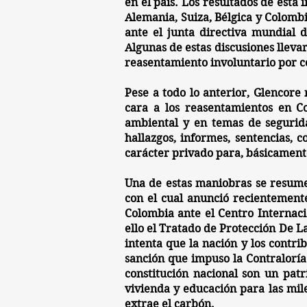
en el país. Los resultados de esta
Alemania, Suiza, Bélgica y Colomb
ante el junta directiva mundial 
Algunas de estas discusiones lleva
reasentamiento involuntario por co
Pese a todo lo anterior, Glencore
cara a los reasentamientos en Co
ambiental y en temas de segurid
hallazgos, informes, sentencias, 
carácter privado para, básicament
Una de estas maniobras se resume
con el cual anunció recientemen
Colombia ante el Centro Internaci
ello el Tratado de Protección De L
intenta que la nación y los contr
sanción que impuso la Contraloría 
constitución nacional son un
patr
vivienda y educación para las mil
extrae el carbón.