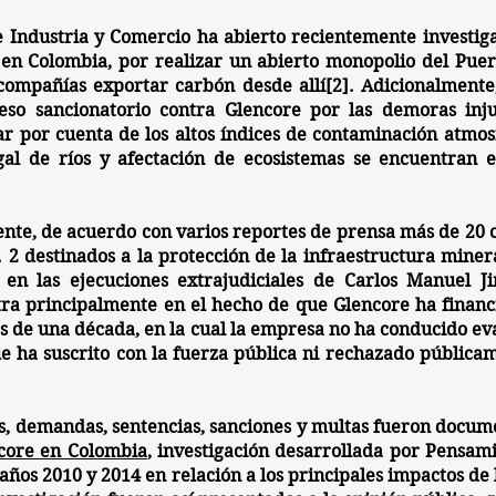
 Industria y Comercio ha abierto recientemente investig
e en Colombia, por realizar un abierto
monopolio del Puer
compañías exportar carbón desde allí[2]. Adicionalmente,
eso sancionatorio contra Glencore por las
demoras inju
ar por cuenta de los altos índices de contaminación atmos
egal de ríos y afectación de ecosistemas se encuentran e
ente, de acuerdo con varios reportes de prensa más de 20 of
. 2 destinados a la protección de la infraestructura mine
n en las
ejecuciones extrajudiciales
de Carlos Manuel Jim
tra principalmente en el hecho de que Glencore ha financ
s de una década, en la cual la empresa no ha conducido ev
e ha suscrito con la fuerza pública ni rechazado públicam
es, demandas, sentencias, sanciones y multas fueron docum
core en Colombia
, investigación desarrollada por Pensami
 años 2010 y 2014 en relación a los principales impactos de