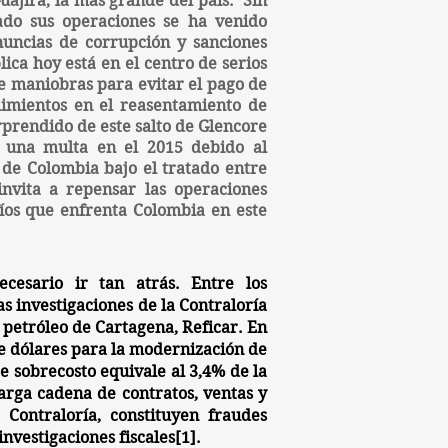
uajira, la más grande del país. Sin
ado sus operaciones se ha venido
nuncias de corrupción y sanciones
ca hoy está en el centro de serios
de maniobras para evitar el pago de
plimientos en el reasentamiento de
prendido de este salto de Glencore
e una multa en el 2015 debido al
 de Colombia bajo el tratado entre
invita a repensar las operaciones
fíos que enfrenta Colombia en este
esario ir tan atrás. Entre los
s investigaciones de la Contraloría
e petróleo de Cartagena,
Reficar
. En
de dólares para la modernización de
te sobrecosto equivale al 3,4% de la
arga cadena de contratos, ventas y
 Contraloría, constituyen
fraudes
investigaciones fiscales[1].