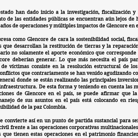
stado han dado inicio a la
investigación, fiscalización y
nto de las entidades públicas se encuentran aún lejos de
años de operaciones y múltiples impactos de Glencore en e
mpresa como Glencore de cara la
sostenibilidad social, fis
as que desarrollan la restitución de tierras y la reparaci
ario no solamente el aporte económico que corresponde a
re deberían generar. Lo que más necesita el país para
e víctimas consiste en la resolución estructural de los 
 conflictos que contrariamente se han venido agudizando c
eneral donde se están realizando las principales inversio
 infraestructura. De esta forma y teniendo en cuenta las mú
ciones de Glencore en el país, se puede afirmar que la
manejo de sus asuntos en el país está colocando en
ries
nibilidad de la paz Colombia.
e convierte así en un punto de partida sustancial para se
ivil frente a las operaciones corporativas multinacionales 
s que tienen estas operaciones en el patrimonio financie