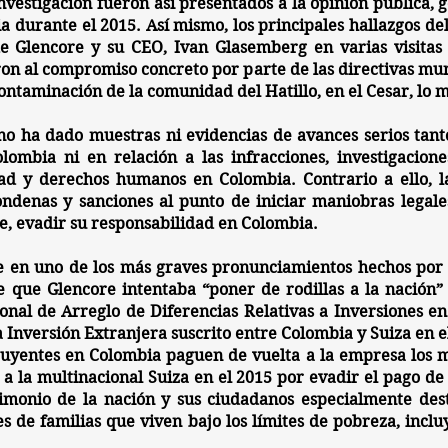
 investigación fueron así presentados a la opinión pública
ia durante el 2015. Así mismo, los principales hallazgos 
de Glencore y su CEO, Ivan Glasemberg en varias visitas
ron al compromiso concreto por parte de las directivas mu
ntaminación de la comunidad del Hatillo, en el Cesar, lo m
no ha dado muestras ni evidencias de avances serios
tant
lombia ni en relación a las infracciones, investigacione
ad y derechos humanos en Colombia. Contrario a ello, l
condenas y sanciones al punto de iniciar maniobras legale
e, evadir su responsabilidad en Colombia.
 en uno de los más graves pronunciamientos hechos por e
te que Glencore intentaba
“poner de rodillas a la nación”
onal de Arreglo de Diferencias Relativas a Inversiones en
a Inversión Extranjera suscrito entre Colombia y Suiza en e
ibuyentes en Colombia paguen de vuelta a la empresa los m
a la multinacional Suiza en el 2015 por evadir el pago de r
imonio de la nación
y sus ciudadanos especialmente desti
es de familias que viven bajo los límites de pobreza, inc