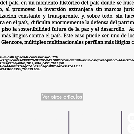
del país, en un momento histórico del país donde se busc
, al promover la inversión extranjera sin marcos juríd
ización constante y transparente, y, sobre todo, sin h
a en el país, dificulta enormemente la defensa del patrim
piso la sostenibilidad futura de la paz y el desarrollo.
 más litigios contra el país. Este caso puede ser uno de lo
encore, múltiples multinacionales perfilan más litigios c
-los-hallazgos-de-la-contraloria/458220
-de-cargos-contra-PUERTO-NUEVO-y-PRODECO-por-obstruir-el-uso-del-puerto-publico-a-tercero
ativa/Otros/Autos/2012/auto_0457_2012.pdf
-de-14-militares-por-16-falsos-positivos-en-cesar-215111
onal/1456853558_709393.html
Ver otros artículos
Dirección:
Nuestra Página
Diagonal 42a # 19 - 17 / Oficina 201
Quienes somos
Bogotá, Colombia
Seguridad y Protección
Teléfono:
Territorios y DDHH