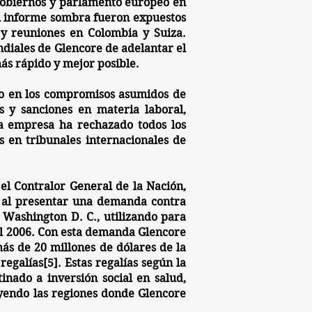
, gobiernos y parlamento europeo en
del informe sombra fueron expuestos
 y reuniones en Colombia y Suiza.
ndiales de Glencore de adelantar el
ás rápido y mejor posible.
o en los compromisos asumidos de
s y sanciones en materia laboral,
a empresa ha rechazado todos los
s en tribunales internacionales de
l Contralor General de la Nación,
al presentar una demanda contra
 Washington D. C., utilizando para
l 2006. Con esta
demanda
Glencore
ás de 20 millones de dólares de la
egalías[5]. Estas regalías según la
nado a inversión social en salud,
luyendo las regiones donde Glencore