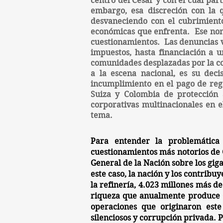
centro del Cesar y con el cual par
embargo, esa discreción con la 
desvaneciendo con el cubrimiento
económicas que enfrenta. Ese nomb
cuestionamientos. Las denuncias v
impuestos, hasta financiación a u
comunidades desplazadas por la co
a la escena nacional, es su de
incumplimiento en el pago de rega
Suiza y Colombia de protección 
corporativas multinacionales en e
tema. ​
Para entender la problemática
cuestionamientos más notorios de
General de la Nación sobre los gig
este caso, la nación y los contrib
la refinería, 4.023 millones más d
riqueza que anualmente produce Co
operaciones que originaron este
silenciosos y corrupción privada
. 