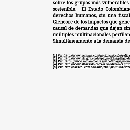
sobre los grupos más vulnerables 
sostenible. El Estado Colombiano
derechos humanos, sin una fiscal
Glencore de los impactos que gener
causal de demandas que dejan sin 
múltiples multinacionales perfilan
Simultáneamente a la demanda de Gl
[1] Ver:
http://www.semana.com/nacion/articulo/reficar
[2] Ver:
http://www.sic.gov.co/drupal/noticias/pliego
[3] Ver:
https://www.minambiente.gov.co/images/norm
[4] Ver:
http://www.elheraldo.co/cesar/ordenan-captura
[5] Ver:
http://caracol.com.co/radio/2016/03/01/naci