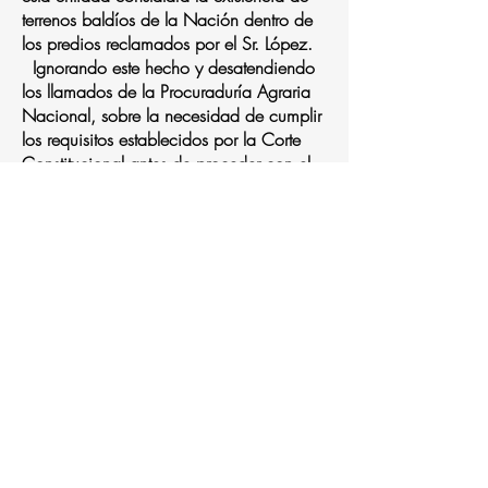
terrenos baldíos de la Nación dentro de
los predios reclamados por el Sr. López.
Ignorando este hecho y desatendiendo
los llamados de la Procuraduría Agraria
Nacional, sobre la necesidad de cumplir
los requisitos establecidos por la Corte
Constitucional antes de proceder con el
desalojo de una víctima del conflicto
armado interno, la justicia local de Puerto
Wilches ha ordenado desalojar a la
comunidad de estos terrenos.
La comunidad sufrió un primer desalojo
de una finca del predio identificado
como San Felipe, el 29 de octubre de
2014, que afecto a una familia y ayer,
13 de diciembre, se produjo un segundo
desalojo, que afectó,directamente, a
otras 9. Esta comunidad hoy se enfrenta
nuevamente a una grave situación