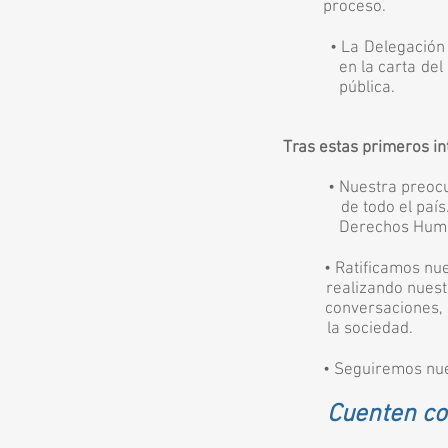
proceso.
• La Delegación del
en la carta del 7 de
pública.
Tras estas primeros i
• Nuestra preocupació
de todo el país. Exi
Derechos Huma
• Ratificamos nuest
realizando nuestros
conversaciones, conv
la sociedad.
• Seguiremos nuestra
Cuenten con