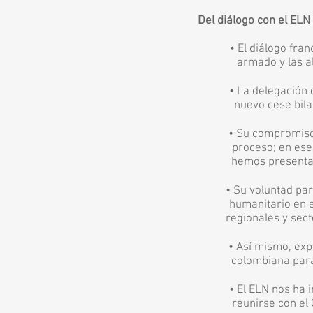
Del diálogo con el EL
• El diálogo franco 
armado y las alterna
• La delegación del 
nuevo cese bilateral
• Su compromiso par
proceso; en ese sen
hemos presenta
• Su voluntad para q
humanitario en el 
regionales y sectori
• Así mismo, expres
colombiana para re
• El ELN nos ha in
reunirse con el COCE