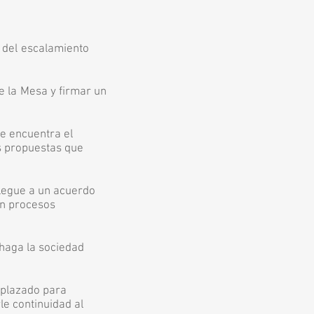
ctos del escalamiento
e la Mesa y firmar un
 que se encuentra el
r las propuestas que
e llegue a un acuerdo
esarrollen procesos
que haga la sociedad
 ha desplazado para
 darle continuidad al