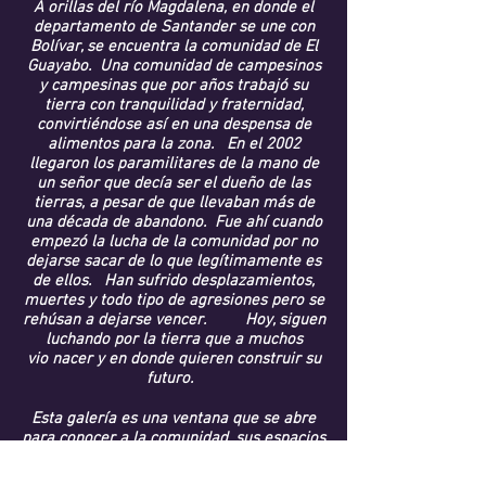
A orillas del río Magdalena, en donde el
La
departamento de Santander se une con
pesca,
Bolívar, se encuentra la comunidad de El
Guayabo. Una comunidad de campesinos
la
y campesinas que por años trabajó su
fertilidad
tierra con tranquilidad y fraternidad,
convirtiéndose así en una despensa de
de
alimentos para la zona. En el 2002
las
llegaron los paramilitares de la mano de
tierras,
un señor que decía ser el dueño de las
tierras, a pesar de que llevaban más de
el
una década de abandono. Fue ahí cuando
bienestar
empezó la lucha de la comunidad por no
dejarse sacar de lo que legítimamente es
de
de ellos. Han sufrido desplazamientos,
la
muertes y todo tipo de agresiones pero se
gente
rehúsan a dejarse vencer. Hoy, siguen
luchando por la tierra que a muchos
e
vio nacer y en donde quieren construir su
incluso
futuro.
la
Esta galería es una ventana que se abre
recreación
para conocer a la comunidad, sus espacios
de
y a las personas que se han consolidado
como ejemplo de resistencia pacífica en
las