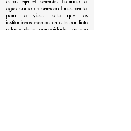
como eje el derecho humano al
agua como un derecho fundamental
para la vida. Falta que las
instituciones medien en este conflicto
a favor de las comunidades, ya que
hasta ahora han estado a favor de
los empresarios.
El trabajo de la Red Nacional de
Acueductos Comunitarios se
convierte en un gran escenario para
diseñar propuestas no sólo de
gestión comunitaria del agua, sino
también de abordaje de los
conflictos que por el recurso hídrico
existen en el país. Iniciativas
populares como la Ley propia en el
reconocimiento de la gestión
comunitaria resulta trascendental,