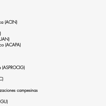
ca (ACIN)
)
GUAN)
aco (ACAPA)
ca (ASPROCIG)
C)
nizaciones campesinas
EGU)