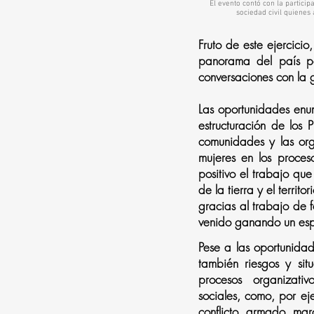
El evento contó con la partici
sociedad civil quienes 
Fruto de este ejercicio
panorama del país po
conversaciones con la gu
Las oportunidades enu
estructuración de los 
comunidades y las orga
mujeres en los proces
positivo el trabajo qu
de la tierra y el terri
gracias al trabajo de 
venido ganando un espa
Pese a las oportunidade
también riesgos y sit
procesos organizativ
sociales, como, por ej
conflicto armado ma