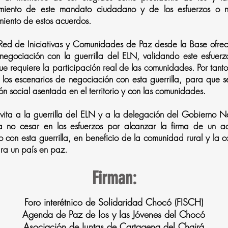
imiento de este mandato ciudadano y de los esfuerzos o n
miento de estos acuerdos.
 Red de Iniciativas y Comunidades de Paz desde la Base ofre
egociación con la guerrilla del ELN, validando este esfue
ue requiere la participación real de las comunidades. Por tan
 los escenarios de negociación con esta guerrilla, para que 
n social asentada en el territorio y con las comunidades.
invita a la guerrilla del ELN y a la delegación del Gobierno
a no cesar en los esfuerzos por alcanzar la firma de un a
cto con esta guerrilla, en beneficio de la comunidad rural y la
ara un país en paz.
Firman:
Foro interétnico de Solidaridad Chocó (FISCH)
Agenda de Paz de los y las Jóvenes del Chocó
Asociación de Juntas de Cartagena del Chairá