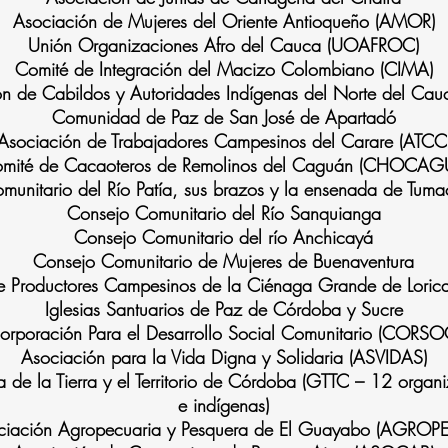
Asociación de Mujeres del Oriente Antioqueño (AMOR)
Unión Organizaciones Afro del Cauca (UOAFROC)
Comité de Integración del Macizo Colombiano (CIMA)
ón de Cabildos y Autoridades Indígenas del Norte del Cau
Comunidad de Paz de San José de Apartadó
Asociación de Trabajadores Campesinos del Carare (ATCC
omité de Cacaoteros de Remolinos del Caguán (CHOCA
munitario del Río Patía, sus brazos y la ensenada de Tum
Consejo Comunitario del Río Sanquianga
Consejo Comunitario del río Anchicayá
Consejo Comunitario de Mujeres de Buenaventura
e Productores Campesinos de la Ciénaga Grande de Lori
Iglesias Santuarios de Paz de Córdoba y Sucre
orporación Para el Desarrollo Social Comunitario (CORSO
Asociación para la Vida Digna y Solidaria (ASVIDAS)
 de la Tierra y el Territorio de Córdoba (GTTC – 12 orga
e indígenas)
ciación Agropecuaria y Pesquera de El Guayabo (AGROP