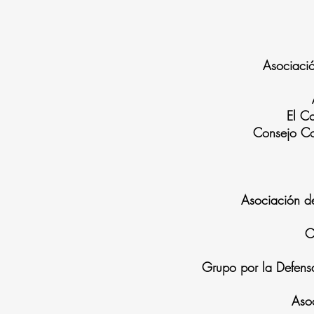
Asociaci
El C
Consejo Co
Asociación d
C
Grupo por la Defensa
Aso