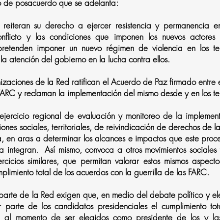
 de posacuerdo que se adelanta:
 reiteran su derecho a ejercer resistencia y permanencia en 
onflicto y las condiciones que imponen los nuevos actores
retenden imponer un nuevo régimen de violencia en los ter
a atención del gobierno en la lucha contra ellos.
nizaciones de la Red ratifican el Acuerdo de Paz firmado entre
 FARC y reclaman la implementación del mismo desde y en los terr
ejercicio regional de evaluación y monitoreo de la implemen
iones sociales, territoriales, de reivindicación de derechos de la
a, en aras a determinar los alcances e impactos que este proc
a integran. Así mismo, convoca a otros movimientos sociales
rcicios similares, que permitan valorar estos mismos aspec
mplimiento total de los acuerdos con la guerrilla de las FARC.
arte de la Red exigen que, en medio del debate político y ele
r parte de los candidatos presidenciales el cumplimiento to
C, al momento de ser elegidos como presidente de los y la