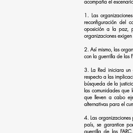
acompaña el escenario
1.
Las organizaciones
reconfiguración del c
oposición a la paz, p
organizaciones exigen l
2.
Así mismo, las orga
con la guerrilla de las
3.
La Red iniciara un 
respecto a las implicac
búsqueda de la justici
las comunidades que l
que lleven a cabo eje
alternativas para el cu
4.
Las organizaciones p
país, se garantice po
guerrilla de las FAR