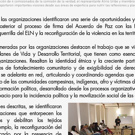
pación de 4 comisionados de la comisión de la verdad, el representante Alirio Uribe y miembro
aportaron importantes visiones desde sus áreas de experticia para nutrir las reflexiones y pl
, las organizaciones identificaron una serie de oportunidades 
sterior al proceso de firma del Acuerdo de Paz con las F
errilla del ELN y la reconfiguración de la violencia en los territ
meradas por las organizaciones destacan el trabajo que se v
Planes de Vida y Desarrollo Territorial, que tienen como esenc
nizaciones. Resaltan la identidad étnica y la creciente part
os de fortalecimiento comunitario y de exigibilidad de de
e se adelanta en red, articulando y coordinando agendas que 
torio de las comunidades campesinas, indígenas, afro y víctimas de
formación política, desarrollado desde los procesos organizativ
cio para la incidencia política y la movilización social de la
s descritas, se identificaron
uaciones que entorpecen los
os y debilitan los tejidos
emplo, la reconfiguración del
rcado por la presencia de