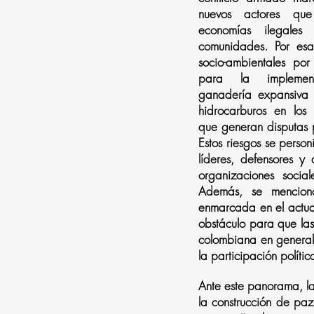
nuevos actores que
economías ilegales 
comunidades. Por esa 
socio-ambientales por
para la implement
ganadería expansiva 
hidrocarburos en los 
que generan disputas po
Estos riesgos se person
líderes, defensores y
organizaciones socia
Además, se mencionó 
enmarcada en el actua
obstáculo para que la
colombiana en general
la participación políti
Ante este panorama, l
la construcción de paz