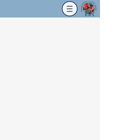
Dirección:
Diagonal 42a # 19 - 17 / Oficina 201
Bogotá, Colombia
Teléfono:
751 88 14
/
320 01 17
Correos:
administracion@pas.org.co