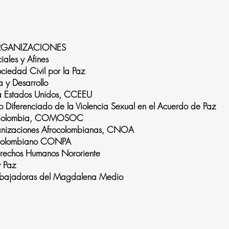
ORGANIZACIONES
ales y Afines
iedad Civil por la Paz
 y Desarrollo
a Estados Unidos, CCEEU
to Diferenciado de la Violencia Sexual en el Acuerdo de Paz
 de Colombia, COMOSOC
anizaciones Afrocolombianas, CNOA
ocolombiano CONPA
erechos Humanos Nororiente
s y Paz
abajadoras del Magdalena Medio
tico