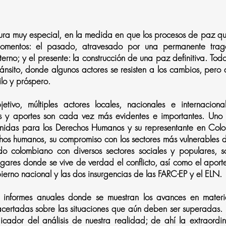
ura muy especial, en la medida en que los procesos de paz qu
momentos: el pasado, atravesado por una permanente tra
terno; y el presente: la construcción de una paz definitiva. T
tránsito, donde algunos actores se resisten a los cambios, per
lo y próspero.
etivo, múltiples actores locales, nacionales e internacio
s y aportes son cada vez más evidentes e importantes. Uno d
idas para los Derechos Humanos y su representante en Col
hos humanos, su compromiso con los sectores más vulnerables d
do colombiano con diversos sectores sociales y populares, so
gares donde se vive de verdad el conflicto, así como el aporte
erno nacional y las dos insurgencias de las FARC-EP y el ELN.
s informes anuales donde se muestran los avances en mate
ertadas sobre las situaciones que aún deben ser superadas. E
cador del análisis de nuestra realidad; de ahí la extraordin