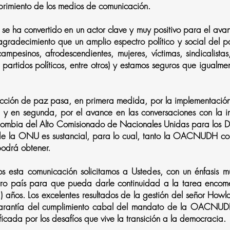
ubrimiento de los medios de comunicación.
se ha convertido en un actor clave y muy positivo para el av
gradecimiento que un amplio espectro político y social del paí
ampesinos, afrodescendientes, mujeres, víctimas, sindicalistas
partidos políticos, entre otros) y estamos seguros que igualme
cción de paz pasa, en primera medida, por la implementación 
y en segunda, por el avance en las conversaciones con la ins
 Colombia del Alto Comisionado de Nacionales Unidas para l
 de la ONU es sustancial, para lo cual, tanto la OACNUDH com
podrá obtener.
mos esta comunicación solicitamos a Ustedes, con un énfasis 
o país para que pueda darle continuidad a la tarea encom
 años. Los excelentes resultados de la gestión del señor Howl
arantía del cumplimiento cabal del mandato de la OACNUDH
icada por los desafíos que vive la transición a la democracia.