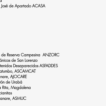
la
 José de Apartado ACASA
as de Reserva Campesina ANZORC
gánicos de San Lorenzo
Detenidos Desaparecidos ASFADDES
atatumbo, ASCAMCAT
sanare, AJOCARE
 Plantón de Urabá
ta Rita, Magdalena
Marcianitas
asanare, ASMUC