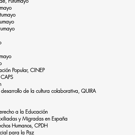
rde, Putumayo
tumayo
utumayo
utumayo
utumayo
o
umayo
o
ación Popular, CINEP
, CAPS
n
desarrollo de la cultura colaborativa, QUIRA
erecho a la Educación
Exiliadas y Migradas en España
rechos Humanos, CPDH
ial para la Paz