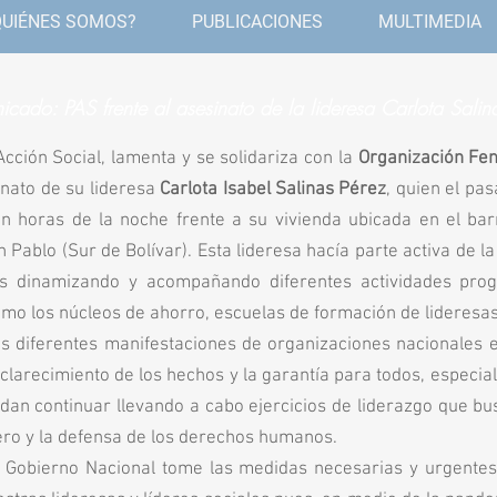
QUIÉNES SOMOS?
PUBLICACIONES
MULTIMEDIA
cado: PAS frente al asesinato de la lideresa Carlota Salin
cción Social, lamenta y se solidariza con la
Organización Fe
inato de su lideresa
Carlota Isabel Salinas Pérez
, quien el pa
n horas de la noche frente a su vivienda ubicada en el bar
 Pablo (Sur de Bolívar). Esta lideresa hacía parte activa de 
 dinamizando y acompañando diferentes actividades pro
mo los núcleos de ahorro, escuelas de formación de lideresas,
s diferentes manifestaciones de organizaciones nacionales e
clarecimiento de los hechos y la garantía para todos, especi
dan continuar llevando a cabo ejercicios de liderazgo que bu
ro y la defensa de los derechos humanos.
 Gobierno Nacional tome las medidas necesarias y urgentes