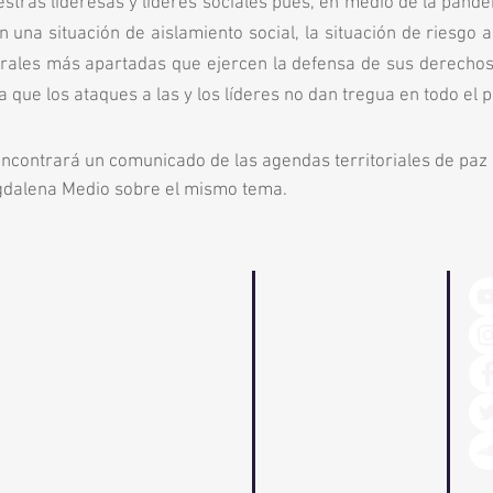
estras lideresas y líderes sociales pues, en medio de la pand
 una situación de aislamiento social, la situación de riesgo
ales más apartadas que ejercen la defensa de sus derechos t
 que los ataques a las y los líderes no dan tregua en todo el p
encontrará un comunicado de las agendas territoriales de paz
gdalena Medio sobre el mismo tema.
Dirección:
Nuestra Página
Diagonal 42a # 19 - 17 / Oficina 201
Quienes somos
Bogotá, Colombia
Seguridad y Protección
Teléfono:
Territorios y DDHH
751 88 14 / 320 01 17
Construcción de Paz
Correos:
Publicaciones
administracion@pas.org.co
Análisis
comunicaciones@pas.org.co
Noticias
Multimedia
Política de Privacidad
Política de tratamiento de datos
personales