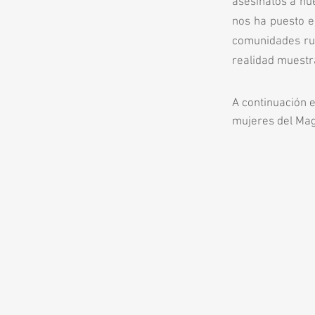
asesinatos a nu
nos ha puesto en
comunidades rur
realidad muestra
A continuación 
mujeres del Ma