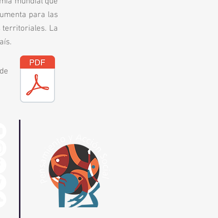
emia mundial que
 aumenta para las
erritoriales. La
aís.
 de