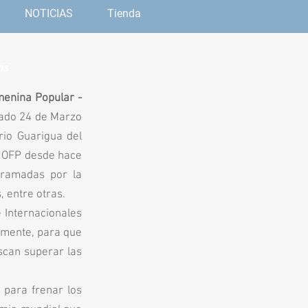
NOTICIAS
Tienda
as
menina Popular -
sado 24 de Marzo
rio Guarigua del
la OFP desde hace
gramadas por la
 entre otras.
 Internacionales
almente, para que
scan superar las
 para frenar los