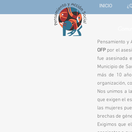
INICIO
¿
Comuni
Pensamiento y A
OFP
por el ases
fue asesinada e
Municipio de San
más de 10 años
organización, co
Nos unimos a la
que exigen el es
las mujeres pue
brechas de géne
Exigimos que el