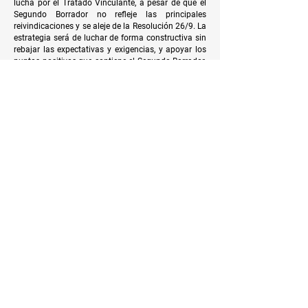
lucha por el Tratado Vinculante, a pesar de que el
Segundo Borrador no refleje las principales
reivindicaciones y se aleje de la Resolución 26/9. La
estrategia será de luchar de forma constructiva sin
rebajar las expectativas y exigencias, y apoyar los
puntos positivos que contiene el Segundo Borrador.
Habrá un equipo en Ginebra, que busca asegurar
que la participación virtual sea estratégica, además
desarrollará un trabajo de cabildeo con las
delegaciones de los Estados.
Dirección:
Diagonal 42a # 19 - 17 / Oficina 201
Bogotá, Colombia
Teléfono:
751 88 14
/
320 01 17
Correos:
administracion@pas.org.co
comunicaciones@pas.org.co
Política de Privacidad