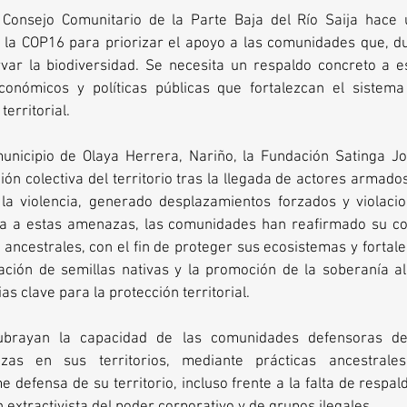
 Consejo Comunitario de la Parte Baja del Río Saija hace 
 la COP16 para priorizar el apoyo a las comunidades que, dur
var la biodiversidad. Se necesita un respaldo concreto a es
onómicos y políticas públicas que fortalezcan el sistema
territorial.
municipio de Olaya Herrera, Nariño, la Fundación Satinga J
ón colectiva del territorio tras la llegada de actores armados y
a violencia, generado desplazamientos forzados y violaci
a a estas amenazas, las comunidades han reafirmado su co
s ancestrales, con el fin de proteger sus ecosistemas y fortal
ración de semillas nativas y la promoción de la soberanía al
as clave para la protección territorial.
ubrayan la capacidad de las comunidades defensoras del 
as en sus territorios, mediante prácticas ancestrales, 
e defensa de su territorio, incluso frente a la falta de respald
n extractivista del poder corporativo y de grupos ilegales.