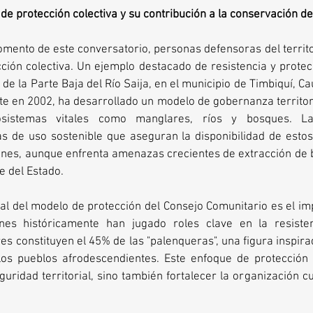
 de protección colectiva y su contribución a la conservación de
mento de este conversatorio, personas defensoras del territo
ción colectiva. Un ejemplo destacado de resistencia y protecci
de la Parte Baja del Río Saija, en el municipio de Timbiquí, Cau
 en 2002, ha desarrollado un modelo de gobernanza territoria
osistemas vitales como manglares, ríos y bosques. L
s de uso sostenible que aseguran la disponibilidad de esto
ones, aunque enfrenta amenazas crecientes de extracción de 
e del Estado.
 del modelo de protección del Consejo Comunitario es el impu
nes históricamente han jugado roles clave en la resistenc
es constituyen el 45% de las "palenqueras", una figura inspir
los pueblos afrodescendientes. Este enfoque de protección c
uridad territorial, sino también fortalecer la organización cult