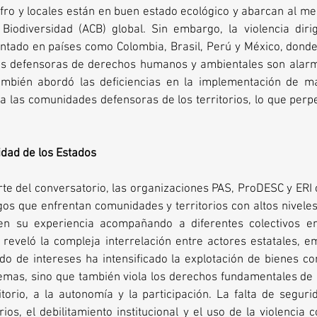
 afro y locales están en buen estado ecológico y abarcan al me
Biodiversidad (ACB) global. Sin embargo, la violencia dirig
ado en países como Colombia, Brasil, Perú y México, donde 
s defensoras de derechos humanos y ambientales son alarm
ambién abordó las deficiencias en la implementación de m
a las comunidades defensoras de los territorios, lo que perp
idad de los Estados
te del conversatorio, las organizaciones PAS, ProDESC y ERI 
sgos que enfrentan comunidades y territorios con altos nivele
en su experiencia acompañando a diferentes colectivos en
 reveló la compleja interrelación entre actores estatales, e
do de intereses ha intensificado la explotación de bienes co
temas, sino que también viola los derechos fundamentales de 
itorio, a la autonomía y la participación. La falta de segurid
rios, el debilitamiento institucional y el uso de la violencia