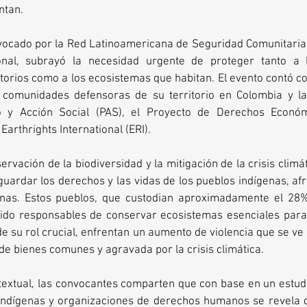
ntan.
vocado por la Red Latinoamericana de Seguridad Comunitaria y 
ional, subrayó la necesidad urgente de proteger tanto a 
torios como a los ecosistemas que habitan. El evento contó con
comunidades defensoras de su territorio en Colombia y la
o y Acción Social (PAS), el Proyecto de Derechos Económi
Earthrights International (ERI).
rvación de la biodiversidad y la mitigación de la crisis climá
uardar los derechos y las vidas de los pueblos indígenas, af
as. Estos pueblos, que custodian aproximadamente el 28% d
sido responsables de conservar ecosistemas esenciales para l
e su rol crucial, enfrentan un aumento de violencia que se ve 
e bienes comunes y agravada por la crisis climática.
extual, las convocantes comparten que con base en un estudi
 indígenas y organizaciones de derechos humanos se revela q