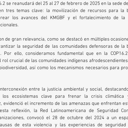
.2 se reanudará del 25 al 27 de febrero de 2025 en la sede de
 en tres temas clave: la movilización de recursos para la bi
rear los avances del KMGBF y el fortalecimiento de la 
cionales.
 de gran relevancia, como se destacó en múltiples ocasiones 
rantizar la seguridad de las comunidades defensoras de la b
ios. Por ello, consideramos fundamental que en la COP16.2
l rol crucial de las comunidades indígenas afrodescendientes
 biodiversidad, así como los mecanismos necesarios para prot
terconexión entre la justicia ambiental y social, destacando
 los ecosistemas clave para frenar la crisis climática 
ez, evidenció el incremento de las amenazas que enfrentan es
sta reflexión, la Red Latinoamericana de Seguridad Comu
anizaciones, convocó el 28 de octubre del 2024 a un espac
ausas de esta violencia y las experiencias de seguridad