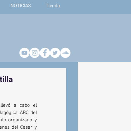
NOTICIAS
Tienda
illa
levó a cabo el 
dagógica ABC del 
to organizado y 
enes del Cesar y 