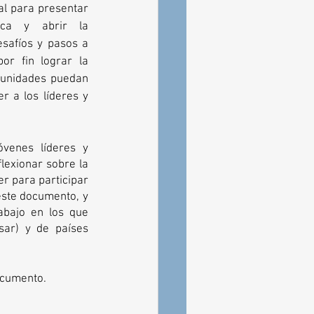
al para presentar 
ica y abrir la 
safíos y pasos a 
r fin lograr la 
munidades puedan 
 a los líderes y 
óvenes líderes y 
exionar sobre la 
 para participar 
este documento, y 
abajo en los que 
sar) y de países 
ocumento. 