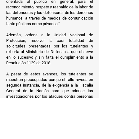
orientada al público en general, para el
reconocimiento, respeto y respaldo de la labor de
las defensoras y los defensores de los derechos
humanos, a través de medios de comunicación
tanto públicos como privados."
Además,
ordena a la Unidad Nacional de
Protección
, resolver la casi totalidad de
solicitudes presentadas por los tutelantes y
exhorta al
Ministerio de Defensa
a que observe
en lo sucesivo y sin falta el cumplimiento a la
Resolución 1129 de 2018.
A pesar de estos avances, los tutelantes se
muestran preocupados porque el fallo revoca en
segunda instancia, de la exigencia a la Fiscalía
General de la Nación para que priorice las
investigaciones por los ataques contra personas
defensoras de derechos humanos. Sumado a
esto los tutelantes insistirán ante la Corte
Constitucional en algunas pretensiones
fundamentales que no fueron recogidas a
cabalidad, según las pretensiones, por los fallos
de primera y segunda instancia. Entre estas
pretensiones están la
reactivación de la Comisión