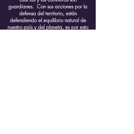
guardianes. Con sus acciones por la
defensa del territorio, están
defendiendo el equilibrio natural de
nuestro país y del planeta, es por esto
que sus acciones repercuten mucho
más allá de las fronteras del consejo
comunitario. Apoyar a Berenice, al
igual que apoyar a cualquier lider o
lideresa social, es apoyar una causa
que trae paz, armonía, estabilidad y
vida digna para todas las regiones del
país. Conozca su historia aquí: