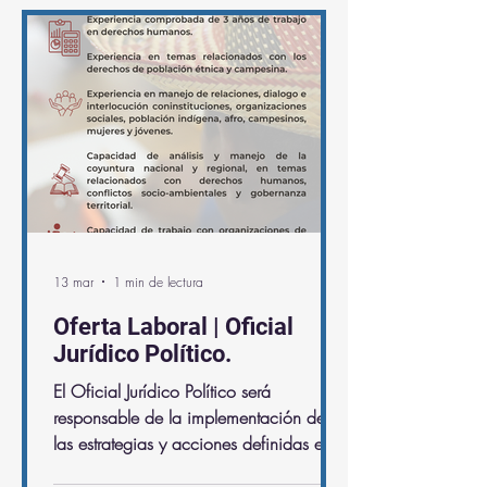
San Bernardo Patia Norte y Parte Alta
Sur del Rio Saija, del municipio de
Timbiquí, costa pacífica del Cauca. En
este momento se encuentran confinadas
y sin acceso al recurso mínimo del
agua potable y los alimentos ya están
escaseando.
13 mar
1 min de lectura
Oferta Laboral | Oficial
Jurídico Político.
El Oficial Jurídico Político será
responsable de la implementación de
las estrategias y acciones definidas en
el proyecto: Gobernanza territorial y