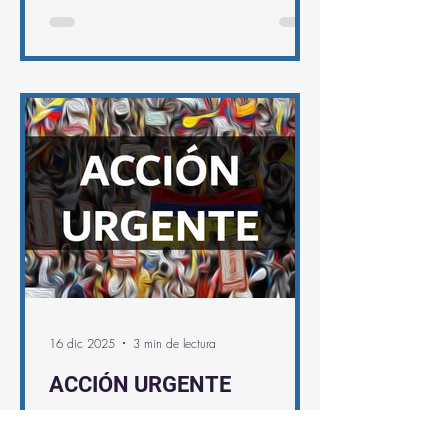
cuidado ambiental de los pueblos
indígenas Embera Chamí y Embera
Katío en escenarios de conflicto
socioambientales y transición energética
justa.
16 dic 2025
3 min de lectura
ACCIÓN URGENTE
El día domingo 14 de diciembre del
año en curso, alrededor de 300