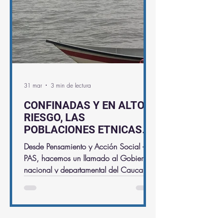
31 mar
3 min de lectura
CONFINADAS Y EN ALTO
RIESGO, LAS
POBLACIONES ETNICAS
DEL RIO SAIJA, MUNICIPIO
Desde Pensamiento y Acción Social -
DE TIMBIQUI, COSTA
PAS, hacemos un llamado al Gobierno
PACIFICA DEL CAUCA
nacional y departamental del Cauca, a
que se alleguen medidas urgentes de
atención humanitaria a las
comunidades de los Consejos
Comunitarios Parte baja del Rio Saija,