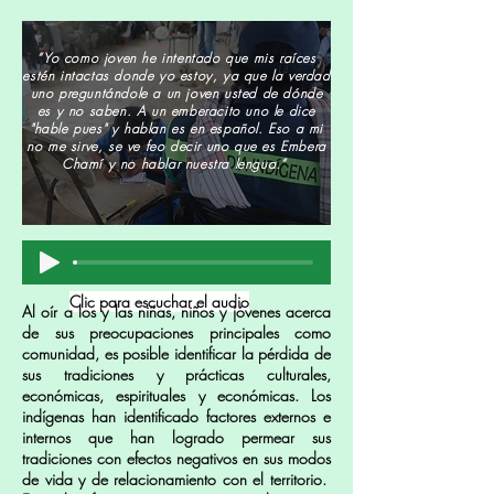
“Yo como joven he intentado que mis raíces
estén intactas donde yo estoy, ya que la verdad
uno preguntándole a un joven usted de dónde
es y no saben. A un emberacito uno le dice
"
hable pues" y hablan es en español. Eso a mi
no me sirve, se ve feo decir uno que es Embera
Chamí y no hablar nuestra lengua
.“
Clic para escuchar el audio
Al oír a los y las niñas, niños y jóvenes acerca
de sus preocupaciones principales como
comunidad, es posible identificar la pérdida de
sus tradiciones y prácticas culturales,
económicas, espirituales y económicas. Los
indígenas han identificado factores externos e
internos que han logrado permear sus
tradiciones con efectos negativos en sus modos
de vida y de relacionamiento con el territorio.