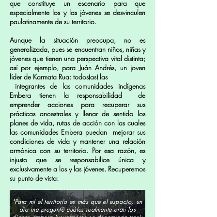
que constituye un escenario para que
especialmente los y las jóvenes se desvinculen
paulatinamente de su territorio.
Aunque la situación preocupa, no es
generalizada, pues se encuentran niños, niñas y
jóvenes que tienen una perspectiva vital distinta;
así por ejemplo, para Juán Andrés, un joven
líder de Karmata Rua: todos(as) las
integrantes de las comunidades indígenas
Embera tienen la responsabilidad de
emprender acciones para recuperar sus
prácticas ancestrales y llenar de sentido los
planes de vida, rutas de acción con las cuales
las comunidades Embera puedan mejorar sus
condiciones de vida y mantener una relación
armónica con su territorio. Por esa razón, es
injusto que se responsabilice única y
exclusivamente a los y las jóvenes. Recuperemos
su punto de vista:
"Para mí el territorio es más que el espacio; un
día me pregunté cuáles realmente eran los