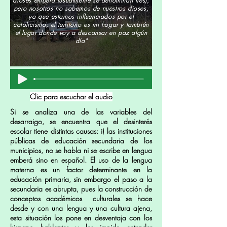
dioses embera (usualmente se denominan tres);
pero nosotros no sabemos de nuestros dioses,
ya que estamos influenciados por el
catolicismo; el territorio es mi hogar y también
el lugar donde voy a descansar en paz algún
día"
Clic para escuchar el audio
Si se analiza una de las variables del
desarraigo, se encuentra que el desinterés
escolar tiene distintas causas: i) las instituciones
públicas de educación secundaria de los
municipios, no se habla ni se escribe en lengua
emberá sino en español. El uso de la lengua
materna es un factor determinante en la
educación primaria, sin embargo el paso a la
secundaria es abrupta, pues la construcción de
conceptos académicos culturales se hace
desde y con una lengua y una cultura ajena,
esta situación los pone en desventaja con los