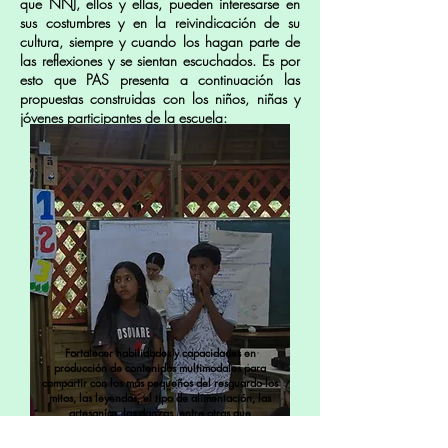
que NNJ, ellos y ellas, pueden interesarse en
sus costumbres y en la reivindicación de su
cultura, siempre y cuando los hagan parte de
las reflexiones y se sientan escuchados. Es por
esto que PAS presenta a continuación las
propuestas construidas con los niños, niñas y
jóvenes participantes de la escuela:
Fortalecer habilidades y capacidades en
producción de contenidos multimodales para
compartir con los más pequeños del resguardo los
mitos, las leyendas, el tipo de alimentación, las
artesanías, las danzas, entre otras que
caracterizan nuestro pueblo.