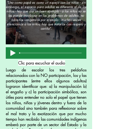
"Uno como papá es como un espejo con los niños - sin
embargo, el espacio para adultos es diferente al de los
niños - hay que dar un buen ejemplo - a los niños no se
les puede involucrar en los problemas de adultos, no
hacerlos vengativos por ejemplo - muchas veces
silenciamos a los niños; hay que tratarlos con respeto y
cariño".
Clic para escuchar el audio
Luego de escalar los tres peldaños
relacionados con la NO participación, los y las
participantes (entre ellos algunos adultos)
lograron identificar que: a) la manipulación b)
el engaño y c) la participación simbólica, son
útiles para entender no solo el papel que tienen
los niños, niñas y jóvenes dentro y fuera de la
comunidad sino también para reflexionar sobre
el mal trato y la exotización que por mucho
tiempo han recibido las comunidades indígenas
emberá por parte de un sector del Estado y la