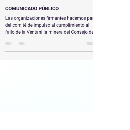
Pensamiento y Acción Social
13 jun 2025
4 min de lectura
COMUNICADO PÚBLICO
Las organizaciones firmantes hacemos parte
del comité de impulso al cumplimiento al
fallo de la Ventanilla minera del Consejo de
Estado del año 2022, manifestamos nuestra
solidaridad y compromiso con las
comunidades que en Cañaverales (La
Guajira), Jericó (Suroeste Antioqueño) y
Mocoa (Putumayo) resisten con dignidad
frente al avance de la minería inconsulta,
violenta y desordenada en sus territorios.