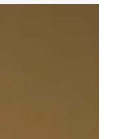
Eyabida Fernanda Domicó fue hallada sin
vida en extrañas circunstancias en el
municipio de Dabeiba, Antioquia. Su partida
deja un hondo vacío en nuestros sentires y
en nuestras almas en nuestras comunidades
y en el caminar colectivo que compartimos.