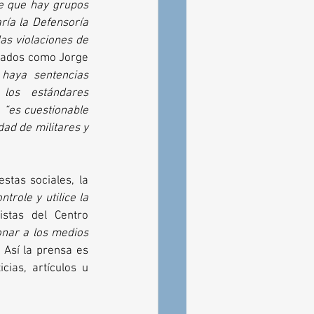
 que hay grupos 
ía la Defensoría 
as violaciones de 
trados como Jorge 
haya sentencias 
los estándares 
 
“es cuestionable 
ad de militares y 
tas sociales, la 
trole y utilice la 
stas del Centro 
onar a los medios 
. Así la prensa es 
ias, artículos u 