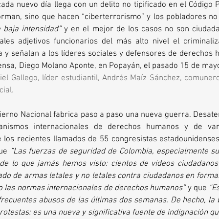
ada nuevo día llega con un delito no tipificado en el Código Pe
orman, sino que hacen “ciberterrorismo” y los pobladores no 
 baja intensidad”
 y en el mejor de los casos no son ciudad
ales adjetivos funcionarios del más alto nivel el criminaliza
 y señalan a los líderes sociales y defensores de derechos 
fensa, Diego Molano Aponte, en Popayán, el pasado 15 de mayo,
el Gallego, líder estudiantil, Andrés Maíz Sánchez, comunero
ial.
ierno Nacional fabrica paso a paso una nueva guerra. Desaten
anismos internacionales de derechos humanos y de vari
 los recientes llamados de 55 congresistas estadounidenses 
ue 
“Las fuerzas de seguridad de Colombia, especialmente su P
e lo que jamás hemos visto: cientos de videos ciudadanos
ado de armas letales y no letales contra ciudadanos en formas
o las normas internacionales de derechos humanos”
 y que 
“E
frecuentes abusos de las últimas dos semanas. De hecho, la br
otestas: es una nueva y significativa fuente de indignación que