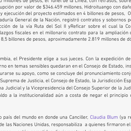
 millones de pesos, el Túnel de la Línea, con retrasos, sobrec
rupción por valor de $346.459 millones, Hidroituango con dañ
 y ejecución del proyecto estimados en 4 billones de pesos,  O
duría General de la Nación, registró contratos y sobornos po
ción de la vía Ruta del Sol II yReficar sobre el cual la Con
azgos fiscales en el millonario contrato para la ampliación d
8,5 billones de pesos, aproximadamente 2.819 millones de dó
bia, el Presidente elige a sus jueces. Con la expedición del
erno en temas sensibles quedaran en el Consejo de Estado, in
urarse su apoyo, como se concluye del pronunciamiento conjun
 Suprema de Justicia, el Consejo de Estado, la Jurisdicción Espe
na Judicial y la Vicepresidencia del Consejo Superior de la Jud
do a la institucionalidad aún a costa de negar el principio 
o país del mundo en donde una Canciller, 
Claudia Blum
 (ya r
e las Naciones Unidas, responsabiliza  a quienes firmaron el