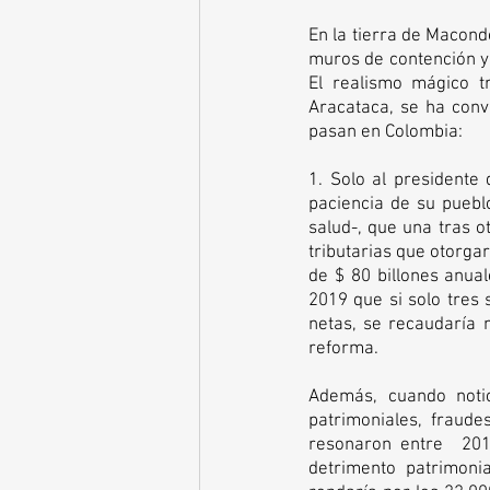
En la tierra de Macondo
muros de contención y de
El realismo mágico t
Aracataca, se ha conv
pasan en Colombia: 
1. Solo al presidente
paciencia de su pueblo
salud-, que una tras o
tributarias que otorga
de $ 80 billones anua
2019 que si solo tres 
netas, se recaudaría 
reforma. 
Además, cuando notic
patrimoniales, fraude
resonaron entre  201
detrimento patrimoni