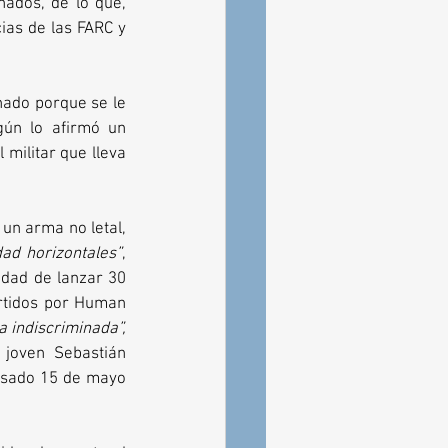
ados, de lo que, 
as de las FARC y 
nado porque se le 
gún lo afirmó un 
militar que lleva 
un arma no letal, 
dad horizontales”
, 
idad de lanzar 30 
rtidos por Human 
 indiscriminada”,
oven Sebastián 
asado 15 de mayo 