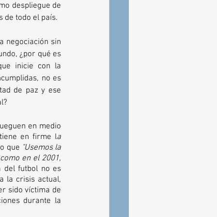
mo despliegue de 
 de todo el país. 
a negociación sin 
ndo, ¿por qué es 
e inicie con la 
cumplidas, no es 
tad de paz y ese 
al?
 jueguen en medio 
tiene en firme l
a 
no que 
"Usemos la 
como en el 2001, 
 del futbol no es 
la crisis actual, 
r sido víctima de 
ones durante la 