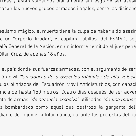
armas y están sometidos diariamente al riesgo de ser asesin
hacen los nuevos grupos armados ilegales, como las disidenci
 
 realismo mágico, el muerto tiene la culpa de haber sido asesi
e un “experto tirador”, el capitán Cubillos, del ESMAD, se
alía General de la Nación, en un informe remitido al juez penal 
 Dilan Cruz, de apenas 18 años.
 el país donde sus fuerzas armadas, con el argumento de ser 
ón civil 
“lanzadores de proyectiles múltiples de alta veloci
ulos blindados del Escuadrón Móvil Antidisturbios, con capac
ancia de hasta 150 metros. Cuatro días después de ser adve
ata de armas 
“de potencia excesiva
” utilizadas 
“de una manera
s bombardeos como aquel que destrozó la garganta del j
iante de Ingeniería Informática, durante las protestas del p