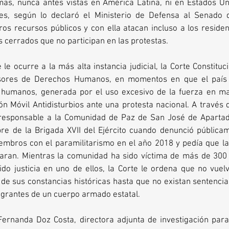
as, nunca antes vistas en América Latina, ni en Estados Unid
es, según lo declaró el Ministerio de Defensa al Senado 
 recursos públicos y con ella atacan incluso a los residente
s cerrados que no participan en las protestas.
le ocurre a la más alta instancia judicial, la Corte Constituci
sores de Derechos Humanos, en momentos en que el país 
 humanos, generada por el uso excesivo de la fuerza en man
n Móvil Antidisturbios ante una protesta nacional. A través 
 responsable a la Comunidad de Paz de San José de Apartadó
e de la Brigada XVII del Ejército cuando denunció públicam
embros con el paramilitarismo en el año 2018 y pedía que las
naran. Mientras la comunidad ha sido víctima de más de 300 
ido justicia en uno de ellos, la Corte le ordena que no vuel
de sus constancias históricas hasta que no existan sentencia
tegrantes de un cuerpo armado estatal. 
Fernanda Doz Costa, directora adjunta de investigación para