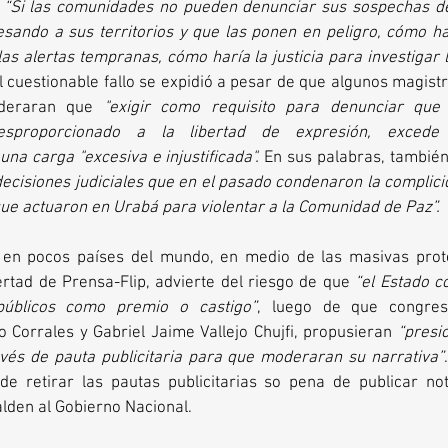
 
“Si las comunidades no pueden denunciar sus sospechas de
sando a sus territorios y que las ponen en peligro, cómo har
as alertas tempranas, cómo haría la justicia para investigar l
l cuestionable fallo se expidió a pesar de que algunos magis
ideraran que 
"exigir como requisito para denunciar que 
esproporcionado a la libertad de expresión, excede 
una carga "excesiva e injustificada".
 En sus palabras, también
ecisiones judiciales que en el pasado condenaron la complicid
ue actuaron en Urabá para violentar a la Comunidad de Paz”.
en pocos países del mundo, en medio de las masivas protes
rtad de Prensa-Flip, advierte del riesgo de que 
“el Estado con
públicos como premio o castigo”
, luego de que congresi
 Corrales y Gabriel Jaime Vallejo Chujfi, propusieran 
“presi
vés de pauta publicitaria para que moderaran su narrativa”
e retirar las pautas publicitarias so pena de publicar notic
lden al Gobierno Nacional. 