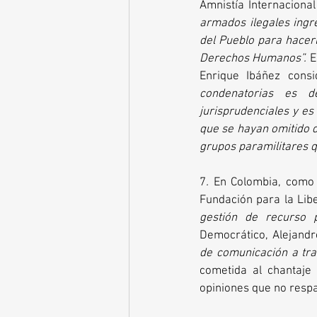
Amnistía Internacional
armados ilegales ingre
del Pueblo para hacerl
Derechos Humanos”. 
E
Enrique Ibáñez cons
condenatorias es d
jurisprudenciales y es 
que se hayan omitido d
grupos paramilitares q
7
. 
En Colombia, como 
Fundación para la Libe
gestión de recurso 
Democrático, Alejandro
de comunicación a tra
cometida al chantaje d
opiniones que no respa