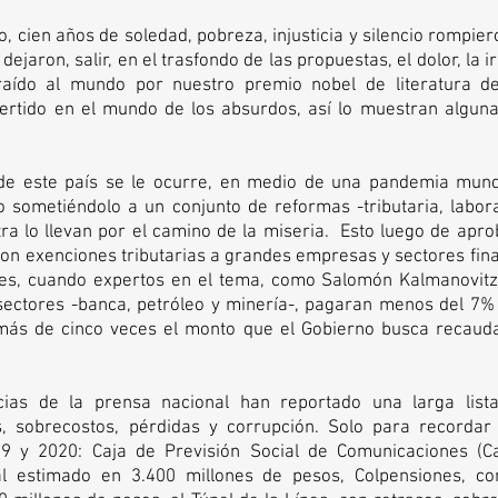
, cien años de soledad, pobreza, injusticia y silencio rompier
jaron, salir, en el trasfondo de las propuestas, el dolor, la ir
raído al mundo por nuestro premio nobel de literatura des
ertido en el mundo de los absurdos, así lo muestran alguna
 de este país se le ocurre, en medio de una pandemia mundi
 sometiéndolo a un conjunto de reformas -tributaria, laboral
tra lo llevan por el camino de la miseria.  Esto luego de apr
ron exenciones tributarias a grandes empresas y sectores fina
les, cuando expertos en el tema, como Salomón Kalmanovitz
sectores -banca, petróleo y minería-, pagaran menos del 7% d
más de cinco veces el monto que el Gobierno busca recauda
ias de la prensa nacional han reportado una larga lista
s, sobrecostos, pérdidas y corrupción. Solo para recordar
9 y 2020: Caja de Previsión Social de Comunicaciones (C
al estimado en 3.400 millones de pesos, Colpensiones, co