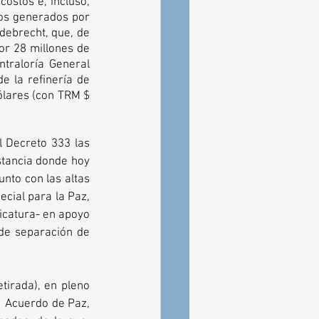
ostos e, incluso, 
os generados por 
debrecht, que, de 
r 28 millones de 
traloría General 
e la refinería de 
lares (con TRM $ 
 Decreto 333 las 
stancia donde hoy 
to con las altas 
cial para la Paz, 
icatura- en apoyo 
de separación de 
etirada), en pleno 
  Acuerdo de Paz, 