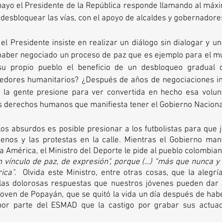
mayo el Presidente de la República responde llamando al máxi
 desbloquear las vías, con el apoyo de alcaldes y gobernadores
 el Presidente insiste en realizar un diálogo sin dialogar y un
haber negociado un proceso de paz que es ejemplo para el mu
su propio pueblo el beneficio de un desbloqueo gradual qu
redores humanitarios? ¿Después de años de negociaciones in
la gente presione para ver convertida en hecho esa volun
los derechos humanos que manifiesta tener el Gobierno Nacion
 los absurdos es posible presionar a los futbolistas para que
enos y las protestas en la calle. Mientras el Gobierno man
a América, el Ministro del Deporte le pide al pueblo colombia
vínculo de paz, de expresión", porque (…) “más que nunca y 
ica"
.  Olvida este Ministro, entre otras cosas, que la alegría
 las dolorosas respuestas que nuestros jóvenes pueden dar a 
 joven de Popayán, que se quitó la vida un día después de habe
por parte del ESMAD que la castigo por grabar sus actuaci