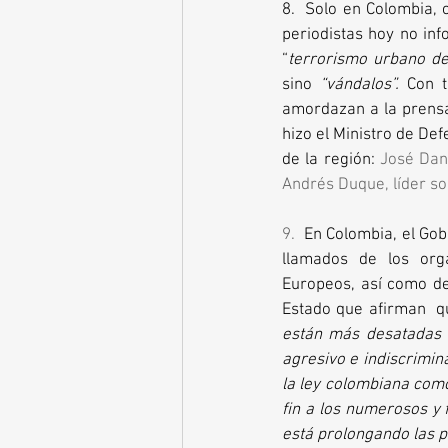
8.  Solo en Colombia, c
periodistas hoy no inf
“
terrorismo urbano de
sino 
“vándalos”.
 Con t
amordazan a la prensa
hizo el Ministro de De
de la región: 
José Dani
Andrés Duque, líder soc
9.  
En Colombia, el Gob
llamados de los org
Europeos, así como de
Estado que afirman  q
están más desatadas d
agresivo e indiscrimin
la ley colombiana com
fin a los numerosos y 
está prolongando las pr