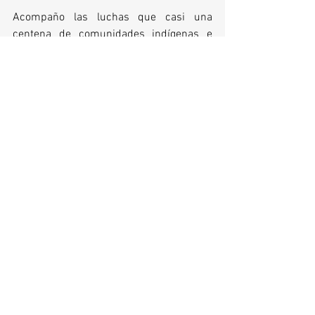
Acompaño las luchas que casi una 
centena de comunidades indígenas e 
incontables pueblos afros y campesinos 
libran diariamente, y a sus maneras, 
para preservar su existencia, porque 
quiero seguir siendo orgullosamente 
colombiana. Su existencia es mi 
identidad. El día que Ustedes indígenas, 
afros y campesinos no estén más, yo 
apenas seré una sombra empobrecida 
de mí misma. Una sombra sin pasado, 
sin historia, sin nacionalidad y sin futuro. 
Betty Pedraza - Investigadora 
Pensamiento y Acción Social (PAS)