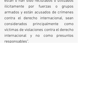
están o han sido reclutados o utilizados 
ilícitamente por fuerzas o grupos 
armados y están acusados de crímenes 
contra el derecho internacional, sean 
considerados principalmente como 
víctimas de violaciones contra el derecho 
internacional y no como presuntos 
responsables”.
También omite mencionar que la Corte 
Constitucional al referirse a este tema 
reconoce que “a la vez que pueden ser 
responsables de infracciones a la ley 
penal, son víctimas del reclutamiento 
ilícito”, y ello obliga al Estado, cuando 
menos, a “ponderar el tratamiento que 
debe dárseles a los niños, niñas y 
adolescentes, sin anular de manera 
absoluta los derechos de las otras 
víctimas del conflicto armado 