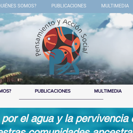
QUIÉNES SOMOS?
PUBLICACIONES
MULTIMEDIA
OMOS?
PUBLICACIONES
MULTIMEDIA
or el agua y la pervivencia c
stras comunidades ancestra