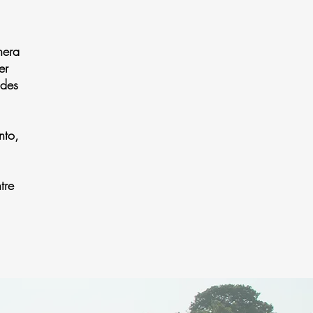
nera
er
ades
nto,
tre