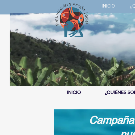
INICIO
¿
INICIO
¿QUIÉNES S
Campaña p
nue