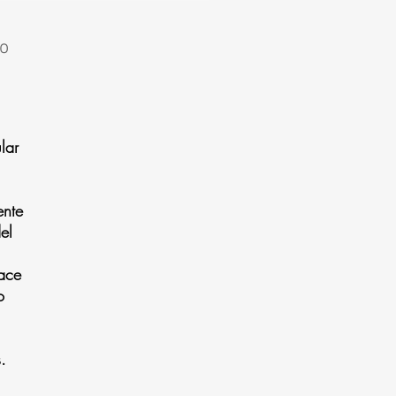
to
lar
ente
el
hace
o
.