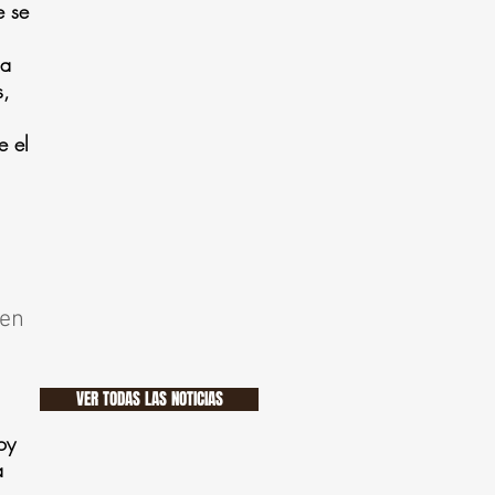
e se
 a
s,
e el
 en
VER TODAS LAS NOTICIAS
oy
a